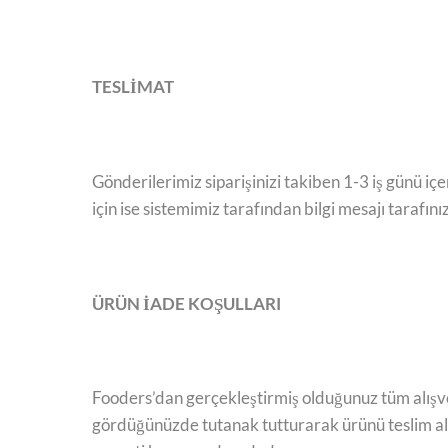
TESLİMAT
Gönderilerimiz siparişinizi takiben 1-3 iş günü i
için ise sistemimiz tarafından bilgi mesajı tarafın
ÜRÜN İADE KOŞULLARI
Fooders’dan gerçekleştirmiş olduğunuz tüm alışver
gördüğünüzde tutanak tutturarak ürünü teslim alm