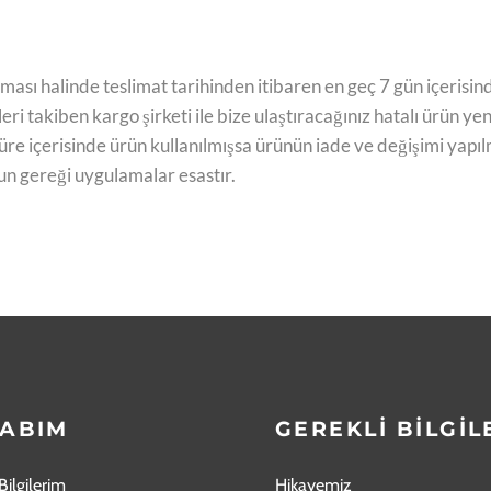
kması halinde teslimat tarihinden itibaren en geç 7 gün içerisi
i takiben kargo şirketi ile bize ulaştıracağınız hatalı ürün yenis
e içerisinde ürün kullanılmışsa ürünün iade ve değişimi yapılm
n gereği uygulamalar esastır.
ABIM
GEREKLİ BİLGİL
Bilgilerim
Hikayemiz