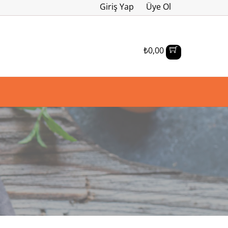
Giriş Yap
Üye Ol
₺
0,00