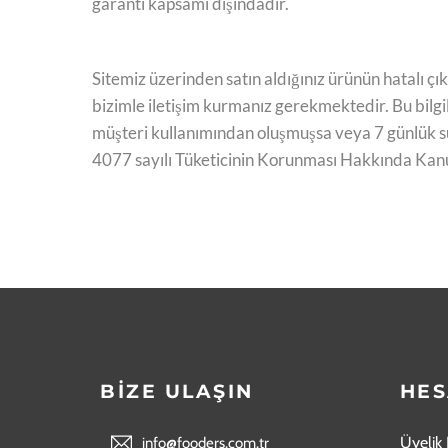
garanti kapsamı dışındadır.
Sitemiz üzerinden satın aldığınız ürünün hatalı çı
bizimle iletişim kurmanız gerekmektedir. Bu bilgiler
müşteri kullanımından oluşmuşsa veya 7 günlük sür
4077 sayılı Tüketicinin Korunması Hakkında Kanu
BİZE ULAŞIN
HES
Üyelik 
info@fooders.com.tr